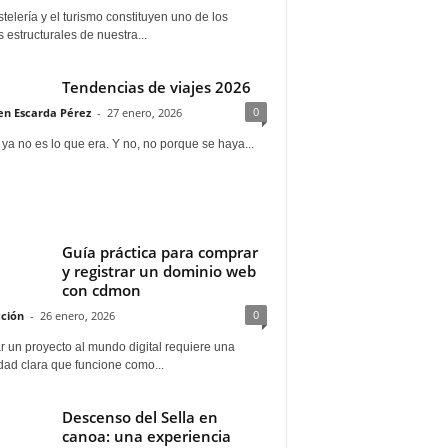
telería y el turismo constituyen uno de los
s estructurales de nuestra...
Tendencias de viajes 2026
0
n Escarda Pérez
-
27 enero, 2026
 ya no es lo que era. Y no, no porque se haya...
Guía práctica para comprar
y registrar un dominio web
con cdmon
0
ción
-
26 enero, 2026
 un proyecto al mundo digital requiere una
dad clara que funcione como...
Descenso del Sella en
canoa: una experiencia