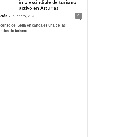
imprescindible de turismo
activo en Asturias
0
ción
-
21 enero, 2026
scenso del Sella en canoa es una de las
dades de turismo...