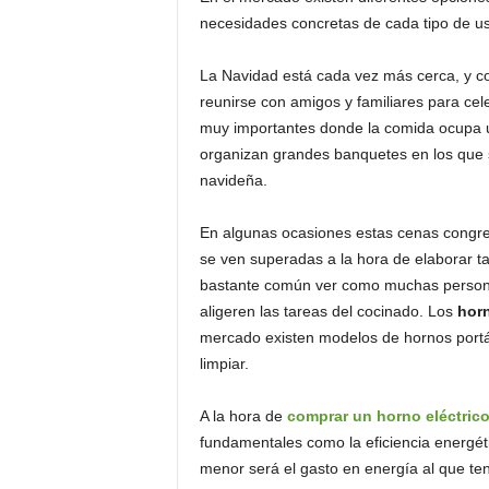
o
necesidades concretas de cada tipo de u
n
o
La Navidad está cada vez más cerca, y con
m
reunirse con amigos y familiares para ce
í
muy importantes donde la comida ocupa un 
a
organizan grandes banquetes en los que s
navideña.
En algunas ocasiones estas cenas congreg
se ven superadas a la hora de elaborar ta
bastante común ver como muchas personas
aligeren las tareas del cocinado. Los
horn
mercado existen modelos de hornos portá
limpiar.
A la hora de
comprar un horno eléctric
fundamentales como la eficiencia energéti
menor será el gasto en energía al que te