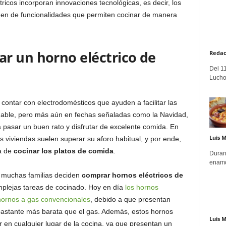
ricos incorporan innovaciones tecnológicas, es decir, los
en de funcionalidades que permiten cocinar de manera
r un horno eléctrico de
Redac
Del 11
Lucho
contar con electrodomésticos que ayuden a facilitar las
able, pero más aún en fechas señaladas como la Navidad,
 pasar un buen rato y disfrutar de excelente comida. En
Luis 
 viviendas suelen superar su aforo habitual, y por ende,
a de
cocinar los platos de comida
.
Duran
enamo
, muchas familias deciden
comprar hornos eléctricos de
mplejas tareas de cocinado. Hoy en día
los hornos
hornos a gas convencionales
, debido a que presentan
s bastante más barata que el gas. Además, estos hornos
Luis 
 en cualquier lugar de la cocina, ya que presentan un