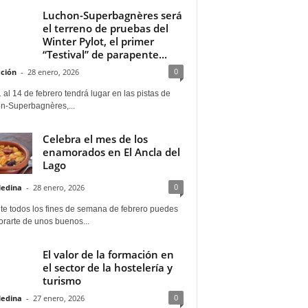
Luchon-Superbagnères será
el terreno de pruebas del
Winter Pylot, el primer
“Testival” de parapente...
0
ción
-
28 enero, 2026
 al 14 de febrero tendrá lugar en las pistas de
n-Superbagnères,...
Celebra el mes de los
enamorados en El Ancla del
Lago
0
Medina
-
28 enero, 2026
te todos los fines de semana de febrero puedes
rarte de unos buenos...
El valor de la formación en
el sector de la hostelería y
turismo
0
Medina
-
27 enero, 2026