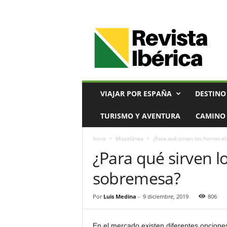
V
i
a
j
e
s
,
VIAJAR POR ESPAÑA
DESTINO
T
u
TURISMO Y AVENTURA
CAMINO 
r
i
Inicio
Miscelánea
¿Para qué sirven los hornos e
s
¿Para qué sirven l
m
o
sobremesa?
y
G
a
Por
Luis Medina
-
9 diciembre, 2019
806
s
t
En el mercado existen diferentes opcione
r