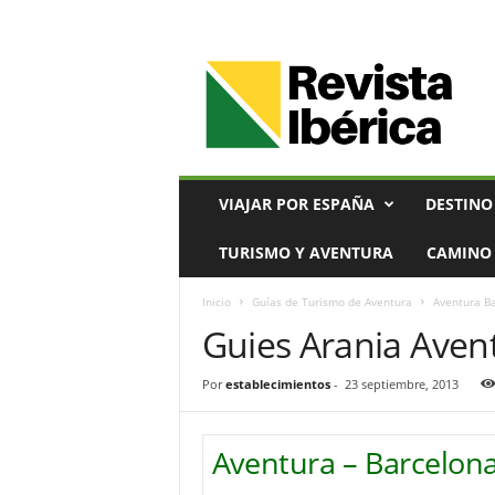
V
i
a
j
e
s
,
VIAJAR POR ESPAÑA
DESTINO
T
u
TURISMO Y AVENTURA
CAMINO 
r
i
Inicio
Guías de Turismo de Aventura
Aventura B
s
Guies Arania Aven
m
o
y
Por
establecimientos
-
23 septiembre, 2013
G
a
s
Aventura – Barcelon
t
r