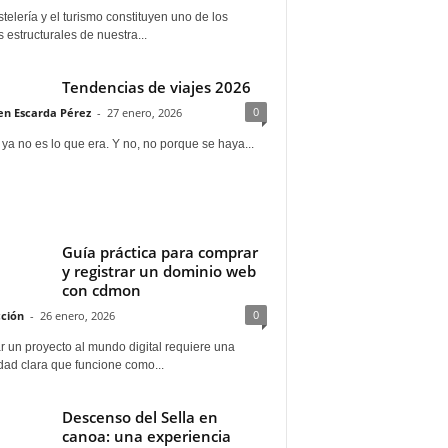
telería y el turismo constituyen uno de los
s estructurales de nuestra...
Tendencias de viajes 2026
a por el propietario. Accesible / Practicable / Practica
0
n Escarda Pérez
-
27 enero, 2026
 ya no es lo que era. Y no, no porque se haya...
Guía práctica para comprar
y registrar un dominio web
con cdmon
0
ción
-
26 enero, 2026
 un proyecto al mundo digital requiere una
dad clara que funcione como...
Descenso del Sella en
canoa: una experiencia