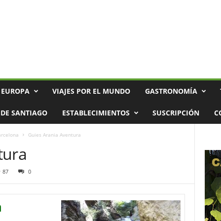
 EUROPA
VIAJES POR EL MUNDO
GASTRONOMÍA
DE SANTIAGO
ESTABLECIMIENTOS
SUSCRIPCIÓN
C
arcelona
Guies Arania Aventura
tura
87
0
a