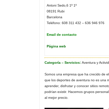
o
Antoni Sedo,6 1º 1º
n
08191 Rubi
o
Barcelona
m
Teléfono: 608 311 432 – 636 946 976
í
a
Email de contacto
Página web
Categoría – Servicios:
Aventura y Activi
Somos una empresa que ha crecido de el 
que los deportes de aventura no es una 
aprender, disfrutar y conocer sitios re
podrían existir. Hacemos grupos personali
al mejor precio.