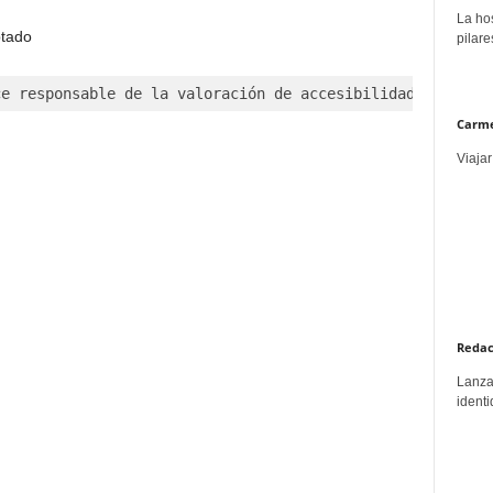
La hos
tado
pilare
ce responsable de la valoración de accesibilidad incluid
Carme
Viajar
Redac
Lanzar
identi