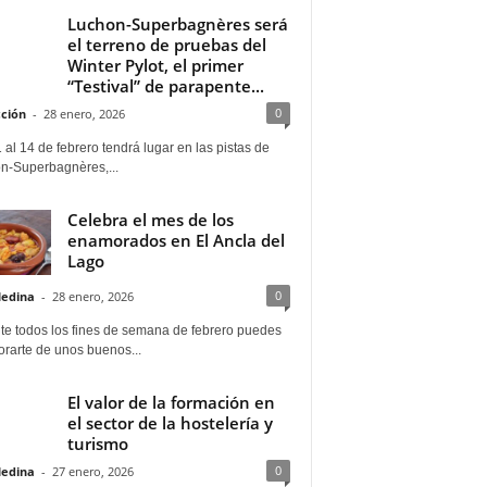
Luchon-Superbagnères será
el terreno de pruebas del
Winter Pylot, el primer
“Testival” de parapente...
0
ción
-
28 enero, 2026
 al 14 de febrero tendrá lugar en las pistas de
n-Superbagnères,...
Celebra el mes de los
enamorados en El Ancla del
Lago
0
Medina
-
28 enero, 2026
te todos los fines de semana de febrero puedes
rarte de unos buenos...
El valor de la formación en
el sector de la hostelería y
turismo
0
Medina
-
27 enero, 2026