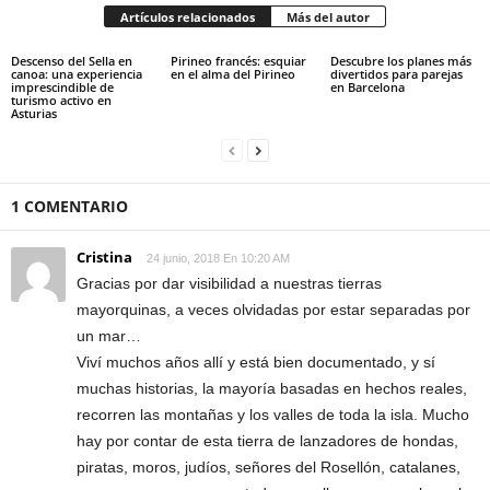
Artículos relacionados
Más del autor
Descenso del Sella en
Pirineo francés: esquiar
Descubre los planes más
canoa: una experiencia
en el alma del Pirineo
divertidos para parejas
imprescindible de
en Barcelona
turismo activo en
Asturias
1 COMENTARIO
Cristina
24 junio, 2018 En 10:20 AM
Gracias por dar visibilidad a nuestras tierras
mayorquinas, a veces olvidadas por estar separadas por
un mar…
Viví muchos años allí y está bien documentado, y sí
muchas historias, la mayoría basadas en hechos reales,
recorren las montañas y los valles de toda la isla. Mucho
hay por contar de esta tierra de lanzadores de hondas,
piratas, moros, judíos, señores del Rosellón, catalanes,