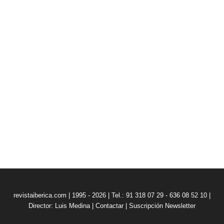
revistaiberica.com | 1995 - 2026 | Tel.: 91 318 07 29 - 636 08 52 10 |
Director: Luis Medina
|
Contactar
|
Suscripción Newsletter