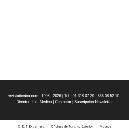
revistaiberica.com | 1995 - 2026 | Tel.: 91 318 07 29 - 636 08 52 10 |
Director: Luis Medina
|
Contactar
|
Suscripción Newsletter
O. E. T. Extranjero
Oficinas de Turismo Exterior
Museos