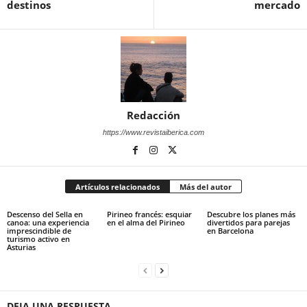
destinos
mercado
Redacción
https://www.revistaiberica.com
Artículos relacionados
Más del autor
Descenso del Sella en
Pirineo francés: esquiar
Descubre los planes más
canoa: una experiencia
en el alma del Pirineo
divertidos para parejas
imprescindible de
en Barcelona
turismo activo en
Asturias
DEJA UNA RESPUESTA