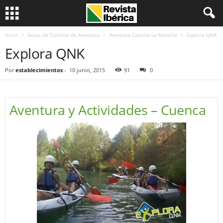
Inicio
Guías de Turismo de Aventura
Aventura Castilla La Mancha
Explora QNK
Explora QNK
Por
establecimientos
-
10 junio, 2015
91
0
Aventura y Actividades – Cuenca