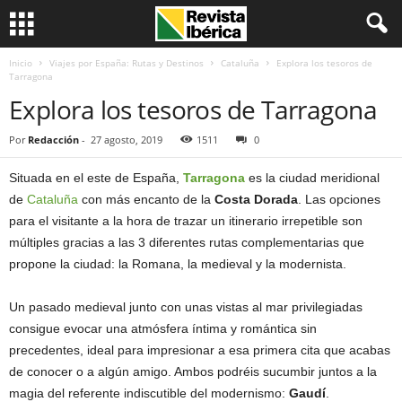
Inicio
Viajes por España: Rutas y Destinos
Cataluña
Explora los tesoros de
Tarragona
Explora los tesoros de Tarragona
Por
Redacción
-
27 agosto, 2019
1511
0
Situada en el este de España,
Tarragona
es la ciudad meridional
de
Cataluña
con más encanto de la
Costa Dorada
. Las opciones
para el visitante a la hora de trazar un itinerario irrepetible son
múltiples gracias a las 3 diferentes rutas complementarias que
propone la ciudad: la Romana, la medieval y la modernista.
Un pasado medieval junto con unas vistas al mar privilegiadas
consigue evocar una atmósfera íntima y romántica sin
precedentes, ideal para impresionar a esa primera cita que acabas
de conocer o a algún amigo. Ambos podréis sucumbir juntos a la
magia del referente indiscutible del modernismo:
Gaudí
.