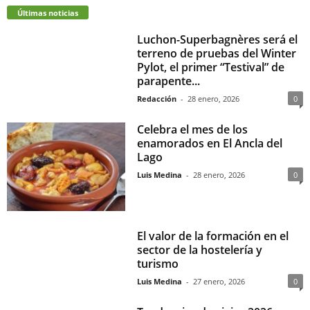
Últimas noticias
Luchon-Superbagnères será el
terreno de pruebas del Winter
Pylot, el primer “Testival” de
parapente...
Redacción
-
28 enero, 2026
0
Celebra el mes de los
enamorados en El Ancla del
Lago
Luis Medina
-
28 enero, 2026
0
El valor de la formación en el
sector de la hostelería y
turismo
Luis Medina
-
27 enero, 2026
0