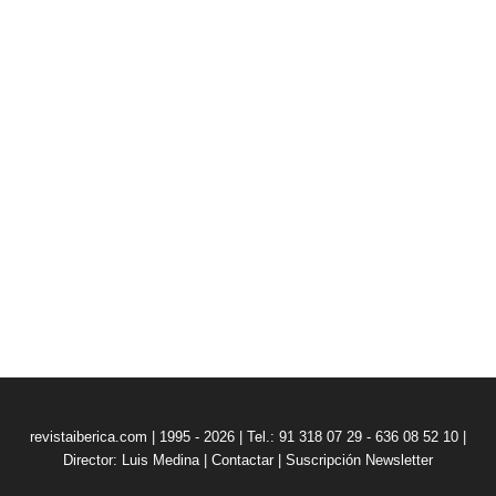
revistaiberica.com | 1995 - 2026 | Tel.: 91 318 07 29 - 636 08 52 10 |
Director: Luis Medina
|
Contactar
|
Suscripción Newsletter