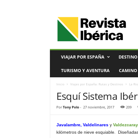
V
i
a
j
e
s
,
VIAJAR POR ESPAÑA
DESTINO
T
u
TURISMO Y AVENTURA
CAMINO 
r
i
Inicio
Viajes por España: Rutas y Destinos
La Rio
s
Esquí Sistema Ibér
m
o
y
Por
Tony Polo
-
27 noviembre, 2017
209
G
a
s
Javalambre, Valdelinares
y
Valdezcaray
t
kilómetros de nieve esquiable. Diseñadas 
r