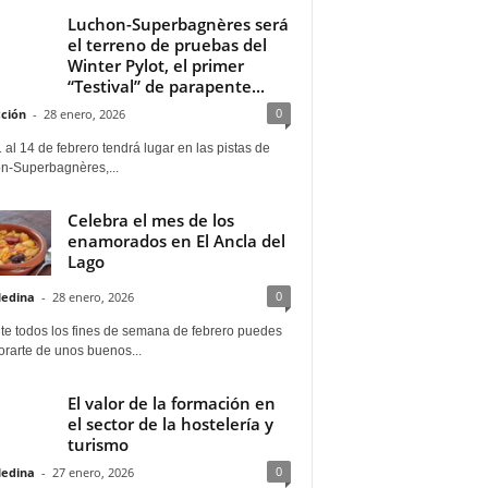
Luchon-Superbagnères será
el terreno de pruebas del
Winter Pylot, el primer
“Testival” de parapente...
0
ción
-
28 enero, 2026
 al 14 de febrero tendrá lugar en las pistas de
n-Superbagnères,...
Celebra el mes de los
enamorados en El Ancla del
Lago
0
Medina
-
28 enero, 2026
te todos los fines de semana de febrero puedes
rarte de unos buenos...
El valor de la formación en
el sector de la hostelería y
turismo
0
Medina
-
27 enero, 2026