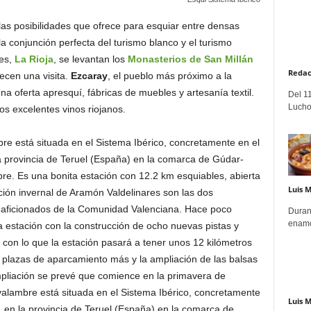
las posibilidades que ofrece para esquiar entre densas
a conjunción perfecta del turismo blanco y el turismo
res,
La Rioja
, se levantan los
Monasterios de San Millán
Redac
ecen una visita.
Ezcaray
, el pueblo más próximo a la
a oferta apresquí, fábricas de muebles y artesanía textil.
Del 11
Lucho
s excelentes vinos riojanos.
e está situada en el Sistema Ibérico, concretamente en el
a provincia de Teruel (España) en la comarca de Gúdar-
re. Es una bonita estación con 12.2 km esquiables, abierta
Luis 
ación invernal de Aramón Valdelinares son las dos
s aficionados de la Comunidad Valenciana. Hace poco
Duran
enamo
a estación con la construcción de ocho nuevas pistas y
s) con lo que la estación pasará a tener unos 12 kilómetros
0 plazas de aparcamiento más y la ampliación de las balsas
 ampliación se prevé que comience en la primavera de
alambre está situada en el Sistema Ibérico, concretamente
Luis 
 en la provincia de Teruel (España) en la comarca de