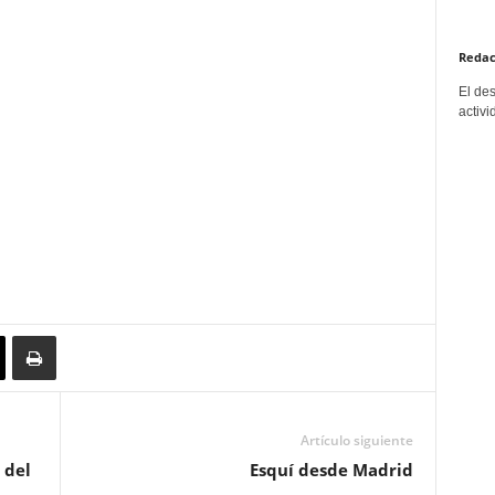
Redac
El de
activi
Artículo siguiente
 del
Esquí desde Madrid