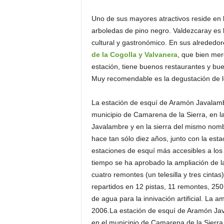
Uno de sus mayores atractivos reside en 
arboledas de pino negro. Valdezcaray es l
cultural y gastronómico. En sus alrededo
de la Cogolla y Valvanera
, que bien mer
estación, tiene buenos restaurantes y buen
Muy recomendable es la degustación de lo
La estación de esquí de Aramón Javalambr
municipio de Camarena de la Sierra, en l
Javalambre y en la sierra del mismo nomb
hace tan sólo diez años, junto con la est
estaciones de esquí más accesibles a lo
tiempo se ha aprobado la ampliación de l
cuatro remontes (un telesilla y tres cinta
repartidos en 12 pistas, 11 remontes, 25
de agua para la innivación artificial. La
2006.La estación de esquí de Aramón Jav
en el municipio de Camarena de la Sierra,