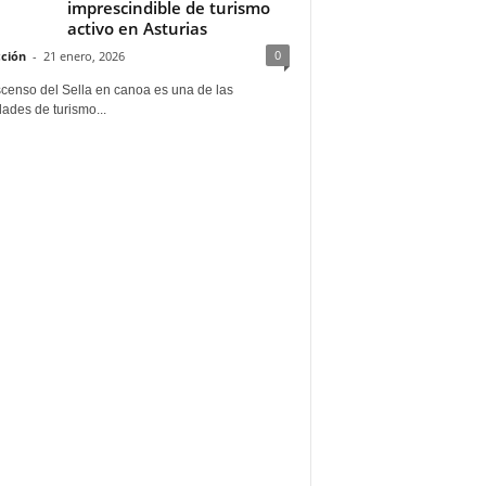
imprescindible de turismo
activo en Asturias
0
ción
-
21 enero, 2026
scenso del Sella en canoa es una de las
dades de turismo...