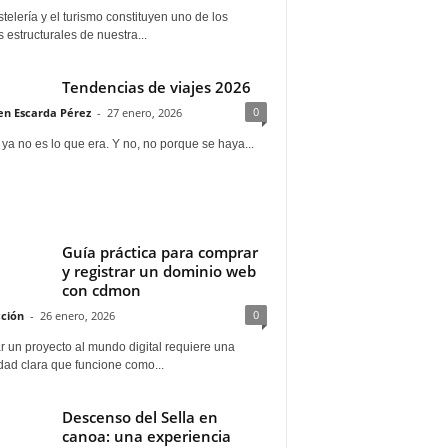
telería y el turismo constituyen uno de los
s estructurales de nuestra...
Tendencias de viajes 2026
0
n Escarda Pérez
-
27 enero, 2026
 ya no es lo que era. Y no, no porque se haya...
Guía práctica para comprar
y registrar un dominio web
con cdmon
0
ción
-
26 enero, 2026
 un proyecto al mundo digital requiere una
dad clara que funcione como...
Descenso del Sella en
canoa: una experiencia