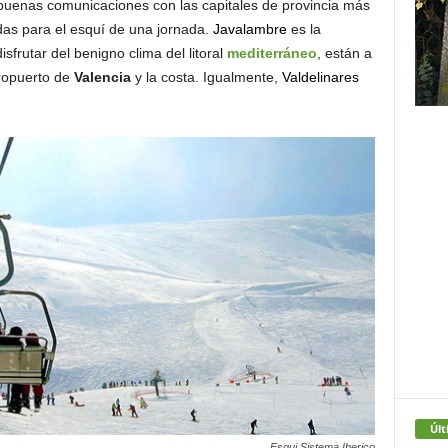
buenas comunicaciones con las capitales de provincia más
das para el esquí de una jornada.
Javalambre
es la
sfrutar del benigno clima del litoral
mediterráneo
, están a
eropuerto de
Valencia
y la costa. Igualmente,
Valdelinares
Últ
Esqui Sistema Iberico