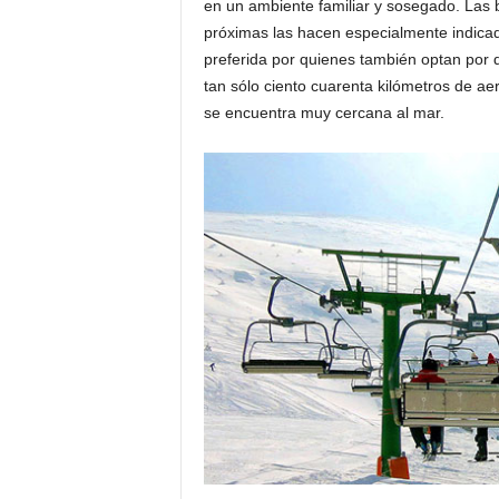
en un ambiente familiar y sosegado. Las 
o
próximas las hacen especialmente indica
n
preferida por quienes también optan por di
o
tan sólo ciento cuarenta kilómetros de a
m
se encuentra muy cercana al mar.
í
a