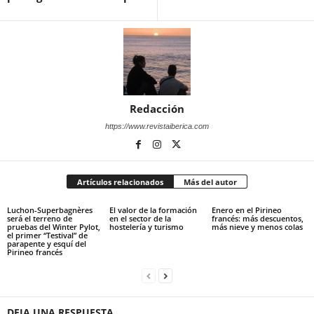
Redacción
https://www.revistaiberica.com
Artículos relacionados
Más del autor
Luchon-Superbagnères
El valor de la formación
Enero en el Pirineo
será el terreno de
en el sector de la
francés: más descuentos,
pruebas del Winter Pylot,
hostelería y turismo
más nieve y menos colas
el primer “Testival” de
parapente y esquí del
Pirineo francés
DEJA UNA RESPUESTA