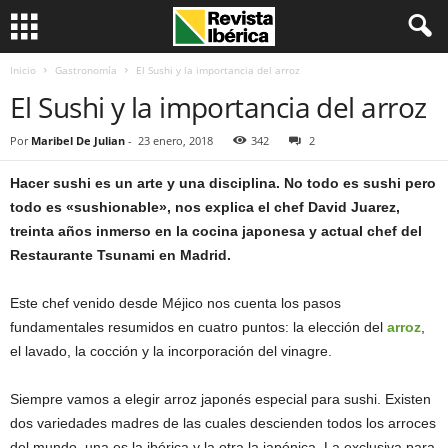
Inicio
Gastronomía
El Sushi y la importancia del arroz
El Sushi y la importancia del arroz
Por
Maribel De Julian
-
23 enero, 2018
342
2
Hacer sushi es un arte y una disciplina. No todo es sushi pero
todo es «sushionable», nos explica el chef David Juarez,
treinta años inmerso en la cocina japonesa y actual chef del
Restaurante Tsunami en Madrid.
Este chef venido desde Méjico nos cuenta los pasos
fundamentales resumidos en cuatro puntos: la elección del
arroz
,
el lavado, la cocción y la incorporación del vinagre.
Siempre vamos a elegir arroz japonés especial para sushi. Existen
dos variedades madres de las cuales descienden todos los arroces
del mundo, una es la ibérica y la otra la japónica. La exclusiva para