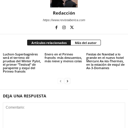
Redacción
https://www.revistaiberica.com
Artículos relacionados
Más del autor
Luchon-Superbagnères
Enero en el Pirineo
Fiestas de Navidad a lo
será el terreno de
francés: más descuentos,
grande en el nuevo hotel
pruebas del Winter Pylot,
más nieve y menos colas
Mercure Ax-les-Thermes,
el primer “Testival” de
en la estación de esquí de
parapente y esquí del
Ax-3-Domaines
Pirineo francés
DEJA UNA RESPUESTA