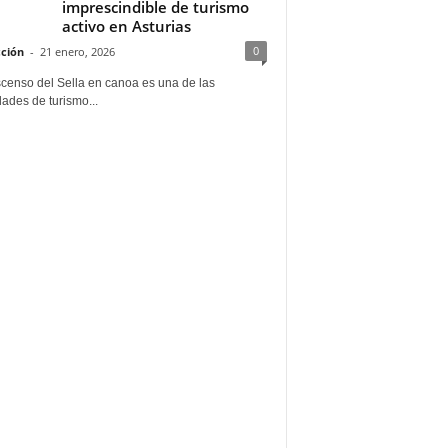
imprescindible de turismo
activo en Asturias
0
ción
-
21 enero, 2026
scenso del Sella en canoa es una de las
dades de turismo...