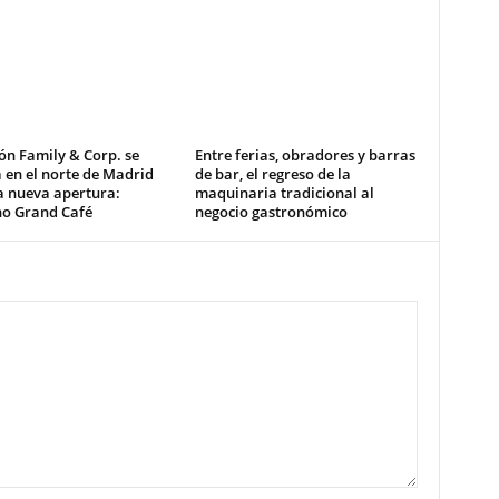
ón Family & Corp. se
Entre ferias, obradores y barras
 en el norte de Madrid
de bar, el regreso de la
a nueva apertura:
maquinaria tradicional al
no Grand Café
negocio gastronómico