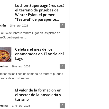
Luchon-Superbagnères será
el terreno de pruebas del
Winter Pylot, el primer
“Testival” de parapente...
0
ción
-
28 enero, 2026
 al 14 de febrero tendrá lugar en las pistas de
n-Superbagnères,...
Celebra el mes de los
enamorados en El Ancla del
Lago
0
Medina
-
28 enero, 2026
te todos los fines de semana de febrero puedes
rarte de unos buenos...
El valor de la formación en
el sector de la hostelería y
turismo
0
Medina
-
27 enero, 2026