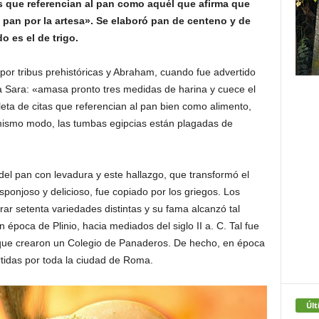
es que referencian al pan como aquél que afirma que
l pan por la artesa». Se elaboró pan de centeno y de
 es el de trigo.
or tribus prehistóricas y Abraham, cuando fue advertido
sa Sara: «amasa pronto tres medidas de harina y cuece el
pleta de citas que referencian al pan bien como alimento,
mismo modo, las tumbas egipcias están plagadas de
el pan con levadura y este hallazgo, que transformó el
sponjoso y delicioso, fue copiado por los griegos. Los
r setenta variedades distintas y su fama alcanzó tal
época de Plinio, hacia mediados del siglo II a. C. Tal fue
 que crearon un Colegio de Panaderos. De hecho, en época
tidas por toda la ciudad de Roma.
Últ