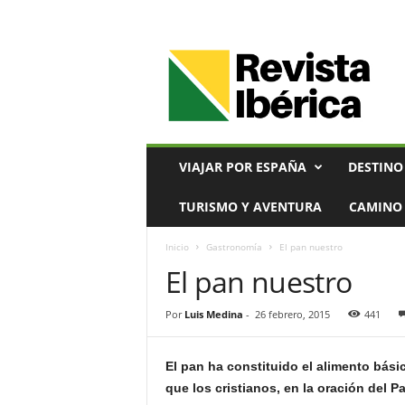
V
i
a
j
e
s
,
VIAJAR POR ESPAÑA
DESTINO
T
u
TURISMO Y AVENTURA
CAMINO 
r
i
Inicio
Gastronomía
El pan nuestro
s
El pan nuestro
m
o
y
Por
Luis Medina
-
26 febrero, 2015
441
G
a
s
El pan ha constituido el alimento bás
t
que los cristianos, en la oración del 
r