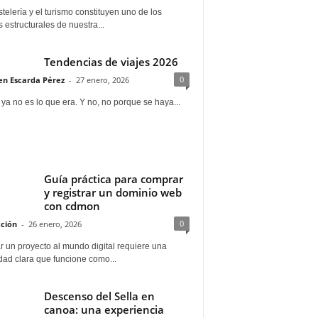
telería y el turismo constituyen uno de los
s estructurales de nuestra...
Tendencias de viajes 2026
0
n Escarda Pérez
-
27 enero, 2026
 ya no es lo que era. Y no, no porque se haya...
Guía práctica para comprar
y registrar un dominio web
con cdmon
0
ción
-
26 enero, 2026
 un proyecto al mundo digital requiere una
dad clara que funcione como...
Descenso del Sella en
canoa: una experiencia