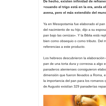
De hecho, existen infinidad de refran
o
«cuando el trigo está en la era, anda e
n
avena, pero el más extendido del mundo
o
m
Ya en Mesopotamia fue elaborado el pan p
í
a
del nacimiento de su hijo, dijo a su espo
pan bajo las cenizas». Y la Biblia está re
bien como obsequio o como tributo. Del 
referencias a este producto.
Los hebreos descubrieron la elaboración d
pan de una torta dura y correosa a algo e
panaderos atenienses consiguieron elabora
dimensión que fueron llevados a Roma, en 
la importancia del pan para los romanos
de Augusto existían 329 panaderías repar