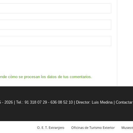
nde cómo se procesan los datos de tus comentarios.
5 - 2026 | Tel.: 91 318 07 29 - 636 08 52 10 |
Director: Luis Medina
|
Contactar
O. E. T. Extranjero
Oficinas de Turismo Exterior
Museo