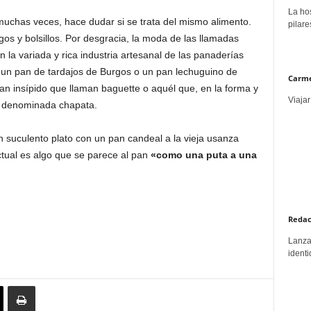
La hos
muchas veces, hace dudar si se trata del mismo alimento.
pilare
os y bolsillos. Por desgracia, la moda de las llamadas
 la variada y rica industria artesanal de las panaderías
 un pan de tardajos de Burgos o un pan lechuguino de
Carme
pan insípido que llaman baguette o aquél que, en la forma y
Viajar
la denominada chapata.
suculento plato con un pan candeal a la vieja usanza
ctual es algo que se parece al pan
«como una puta a una
Redac
Lanzar
identi