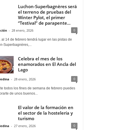
Luchon-Superbagnères será
el terreno de pruebas del
Winter Pylot, el primer
“Testival” de parapente...
0
ción
-
28 enero, 2026
 al 14 de febrero tendrá lugar en las pistas de
n-Superbagnères,...
Celebra el mes de los
enamorados en El Ancla del
Lago
0
Medina
-
28 enero, 2026
te todos los fines de semana de febrero puedes
rarte de unos buenos...
El valor de la formación en
el sector de la hostelería y
turismo
0
Medina
-
27 enero, 2026