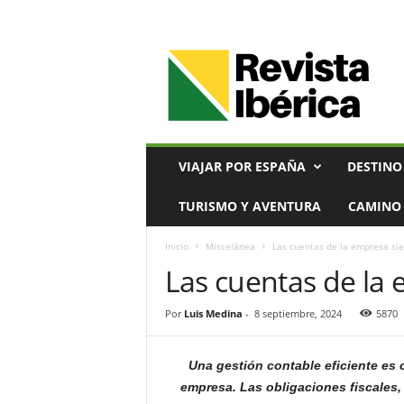
V
i
a
j
e
s
,
VIAJAR POR ESPAÑA
DESTINO
T
u
TURISMO Y AVENTURA
CAMINO 
r
i
Inicio
Miscelánea
Las cuentas de la empresa sie
s
Las cuentas de la 
m
o
y
Por
Luis Medina
-
8 septiembre, 2024
5870
G
a
s
Una gestión contable eficiente es c
t
empresa. Las obligaciones fiscales, 
r