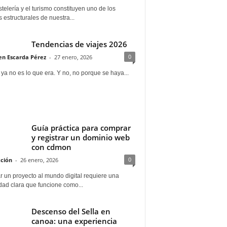
telería y el turismo constituyen uno de los
s estructurales de nuestra...
Tendencias de viajes 2026
0
n Escarda Pérez
-
27 enero, 2026
 ya no es lo que era. Y no, no porque se haya...
Guía práctica para comprar
y registrar un dominio web
con cdmon
0
ción
-
26 enero, 2026
 un proyecto al mundo digital requiere una
dad clara que funcione como...
Descenso del Sella en
canoa: una experiencia