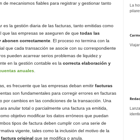
 de mecanismos fiables para registrar y gestionar tanto
La hos
pilare
 es la gestión diaria de las facturas, tanto emitidas como
tal que las empresas se aseguren de que
todas las
Carme
 y abonen correctamente
. El proceso no termina con la
Viajar
ial que cada transacción se asocie con su correspondiente
ros pueden acarrear serios problemas de liquidez y
nte en la gestión contable es la
correcta elaboración y
 cuentas anuales
.
ias, es frecuente que las empresas deban emitir
facturas
ientas son fundamentales para corregir errores en facturas
Redac
 o por cambios en las condiciones de la transacción. Una
para anular total o parcialmente una factura ya emitida,
Lanzar
identi
e como objetivo modificar los datos erróneos que puedan
Ambos tipos de factura deben cumplir con una serie de
rmativa vigente, tales como la inclusión del motivo de la
 factura original
que se modifica o anula.