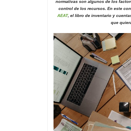
normativas son algunos de los factore
o
control de los recursos. En este co
n
AEAT
, el libro de inventario y cuen
o
que quiera
m
í
a