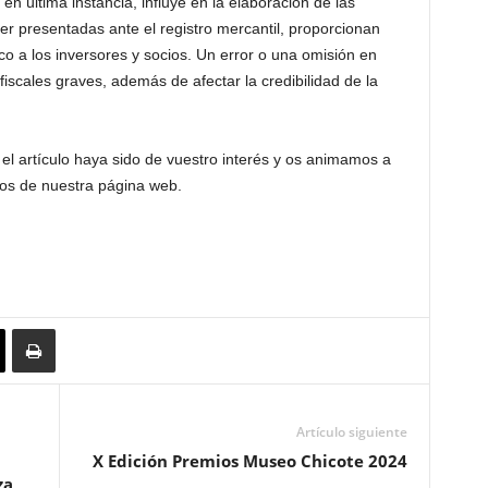
en última instancia, influye en la elaboración de las
r presentadas ante el registro mercantil, proporcionan
co a los inversores y socios. Un error o una omisión en
iscales graves, además de afectar la credibilidad de la
l artículo haya sido de vuestro interés y os animamos a
ios de nuestra página web.
Artículo siguiente
X Edición Premios Museo Chicote 2024
za