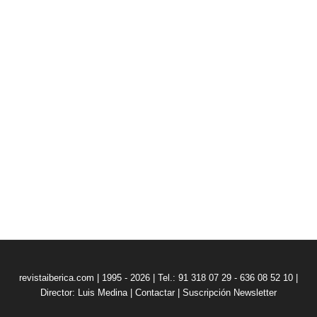
revistaiberica.com | 1995 - 2026 | Tel.: 91 318 07 29 - 636 08 52 10 |
Director: Luis Medina
|
Contactar
|
Suscripción Newsletter