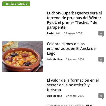
Últimas noticias
Luchon-Superbagnères será el
terreno de pruebas del Winter
Pylot, el primer “Testival” de
parapente...
Redacción
-
28 enero, 2026
0
Celebra el mes de los
enamorados en El Ancla del
Lago
Luis Medina
-
28 enero, 2026
0
El valor de la formación en el
sector de la hostelería y
turismo
Luis Medina
-
27 enero, 2026
0