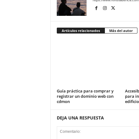
https://www.revistaiberica.com
Artículos relacionados
Más del autor
Guía práctica para comprar y
Accesib
registrar un dominio web con
para in
cdmon
edifici
DEJA UNA RESPUESTA