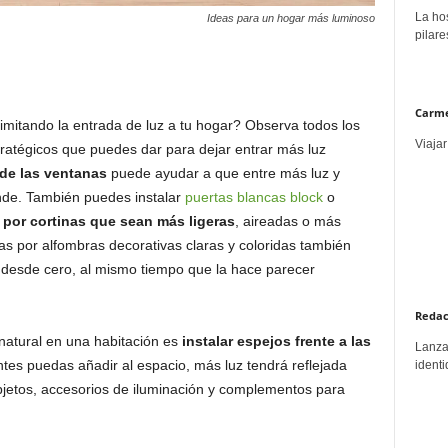
La hos
Ideas para un hogar más luminoso
pilare
Carme
 limitando la entrada de luz a tu hogar? Observa todos los
Viajar
ratégicos que puedes dar para dejar entrar más luz
 de las ventanas
puede ayudar a que entre más luz y
nde. También puedes instalar
puertas blancas block
o
 por cortinas que sean más ligeras
, aireadas o más
ras por alfombras decorativas claras y coloridas también
n desde cero, al mismo tiempo que la hace parecer
Redac
 natural en una habitación es
instalar espejos frente a las
Lanzar
ntes puedas añadir al espacio, más luz tendrá reflejada
identi
objetos, accesorios de iluminación y complementos para