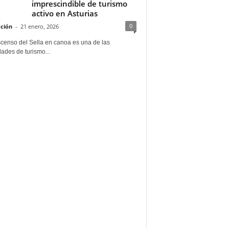
imprescindible de turismo
activo en Asturias
0
ción
-
21 enero, 2026
scenso del Sella en canoa es una de las
dades de turismo...