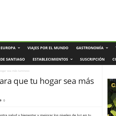
 EUROPA
VIAJES POR EL MUNDO
GASTRONOMÍA
DE SANTIAGO
ESTABLECIMIENTOS
SUSCRIPCIÓN
C
 hogar sea más luminoso
para que tu hogar sea más
0
tra salud y bienestar y mejorar los niveles de luz en tu