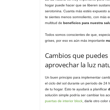
o
hogar puede hacer que se liberen sustan
n
serotonina. Cuanta más estés expuesto a 
o
te sientes menos somnoliento, con más en
m
multitud de
beneficios para nuestra sal
í
a
Todos somos conscientes de que, especia
grises, por eso es aún más importante
ma
Cambios que puedes h
aprovechar la luz nat
Un buen principio para implementar cambio
el ciclo del sol durante un período de 24
de tu hogar. Esto te ayudará a planificar
d
solución simple podría ser cambiar los ac
puertas de interior block
, darle otro color