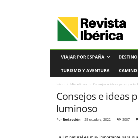
V
i
a
j
e
s
,
VIAJAR POR ESPAÑA
DESTINO
T
u
TURISMO Y AVENTURA
CAMINO 
r
i
Inicio
Miscelánea
Consejos e ideas para que tu
s
Consejos e ideas 
m
o
luminoso
y
G
a
Por
Redacción
-
28 octubre, 2022
3007
s
t
La luz natural es muy importante para nues
r