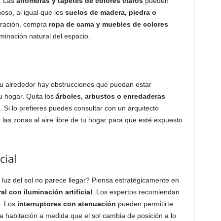
. Las
alfombras y tapetes de colores claros
pueden
oso, al igual que los
suelos de madera, piedra o
coración, compra
ropa de cama y muebles de colores
inación natural del espacio.
su alrededor hay obstrucciones que puedan estar
tu hogar. Quita los
árboles, arbustos o enredaderas
. Si lo prefieres puedes consultar con un arquitecto
 las zonas al aire libre de tu hogar para que esté expuesto
cial
luz del sol no parece llegar? Piensa estratégicamente en
l con iluminación artificial
. Los expertos recomiendan
o. Los
interruptores con atenuación
pueden permitirte
a habitación a medida que el sol cambia de posición a lo