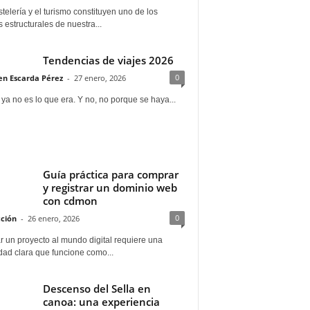
telería y el turismo constituyen uno de los
s estructurales de nuestra...
Tendencias de viajes 2026
0
n Escarda Pérez
-
27 enero, 2026
 ya no es lo que era. Y no, no porque se haya...
Guía práctica para comprar
y registrar un dominio web
con cdmon
0
ción
-
26 enero, 2026
 un proyecto al mundo digital requiere una
dad clara que funcione como...
Descenso del Sella en
canoa: una experiencia