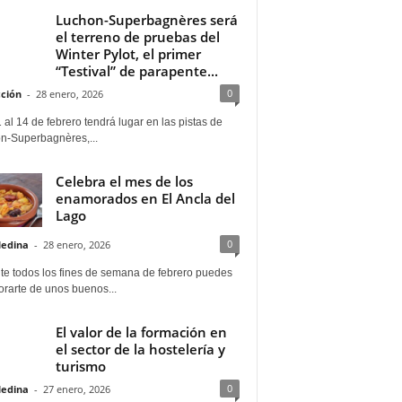
Luchon-Superbagnères será
el terreno de pruebas del
Winter Pylot, el primer
“Testival” de parapente...
0
ción
-
28 enero, 2026
 al 14 de febrero tendrá lugar en las pistas de
n-Superbagnères,...
Celebra el mes de los
enamorados en El Ancla del
Lago
0
Medina
-
28 enero, 2026
te todos los fines de semana de febrero puedes
rarte de unos buenos...
El valor de la formación en
el sector de la hostelería y
turismo
0
Medina
-
27 enero, 2026