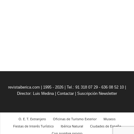
revistaiberica.com | 1995 - 2026 | Tel.: 91 318 07 29 - 636 08 52 10 |
Director: Luis Medina
|
Contactar
|
Suscripción Newsletter
O. E. T. Extranjero
Oficinas de Turismo Exterior
Museos
Fiestas de Interés Turístico
Ibérica Natural
Ciudades de España
Con nombre propio