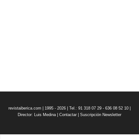
revistaiberica.com | 1995 - 2026 | Tel.: 91 318 07 29 - 636 08 52 10 |
Director: Luis Medina
|
Contactar
|
Suscripción Newsletter