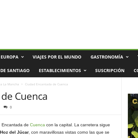
 EUROPA
VIAJES POR EL MUNDO
GASTRONOMÍA
DE SANTIAGO
ESTABLECIMIENTOS
SUSCRIPCIÓN
C
lla La Mancha
Ciudad Encantada de Cuenca
 de Cuenca
0
ad Encantada de
Cuenca
con la capital. La carretera sigue
Hoz del Júcar
, con maravillosas vistas como las que se