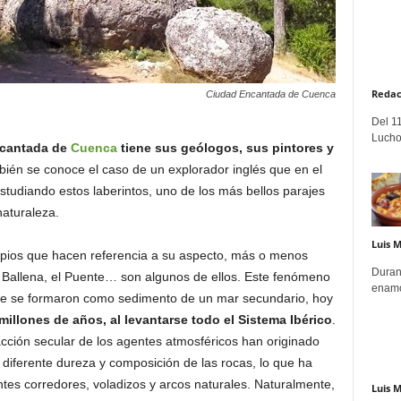
Redac
Ciudad Encantada de Cuenca
Del 11
Lucho
ncantada de
Cuenca
tiene sus geólogos, sus pintores y
ién se conoce el caso de un explorador inglés que en el
udiando estos laberintos, uno de los más bellos parajes
naturaleza.
Luis 
pios que hacen referencia a su aspecto, más o menos
Duran
la Ballena, el Puente… son algunos de ellos. Este fenómeno
enamo
 que se formaron como sedimento de un mar secundario, hoy
illones de años, al levantarse todo el Sistema Ibérico
.
 acción secular de los agentes atmosféricos han originado
 diferente dureza y composición de las rocas, lo que ha
tes corredores, voladizos y arcos naturales. Naturalmente,
Luis 