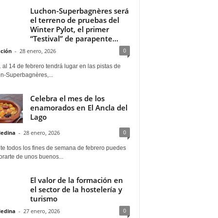
Luchon-Superbagnères será
el terreno de pruebas del
Winter Pylot, el primer
“Testival” de parapente...
0
ción
-
28 enero, 2026
 al 14 de febrero tendrá lugar en las pistas de
n-Superbagnères,...
Celebra el mes de los
enamorados en El Ancla del
Lago
0
Medina
-
28 enero, 2026
te todos los fines de semana de febrero puedes
rarte de unos buenos...
El valor de la formación en
el sector de la hostelería y
turismo
0
Medina
-
27 enero, 2026