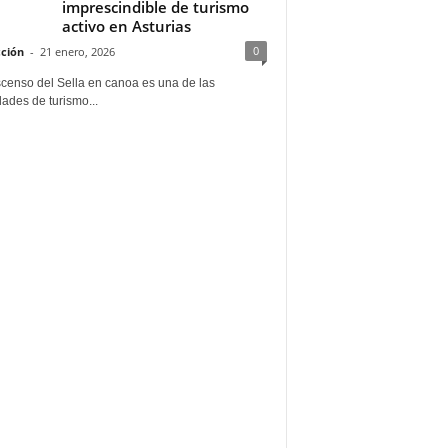
imprescindible de turismo
activo en Asturias
0
ción
-
21 enero, 2026
scenso del Sella en canoa es una de las
dades de turismo...