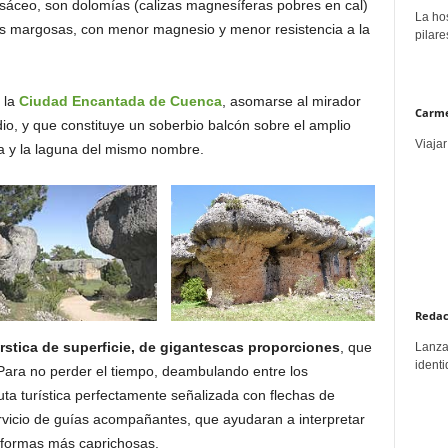
risáceo, son dolomías (calizas magnesíferas pobres en cal)
La hos
lizas margosas, con menor magnesio y menor resistencia a la
pilare
 la
Ciudad Encantada de Cuenca
, asomarse al mirador
Carme
io, y que constituye un soberbio balcón sobre el amplio
Viajar
ña y la laguna del mismo nombre.
Redac
stica de superficie, de gigantescas proporciones
, que
Lanzar
identi
Para no perder el tiempo, deambulando entre los
ruta turística perfectamente señalizada con flechas de
servicio de guías acompañantes, que ayudaran a interpretar
s formas más caprichosas.