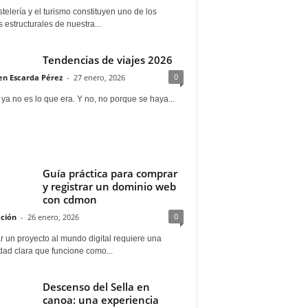
telería y el turismo constituyen uno de los
s estructurales de nuestra...
Tendencias de viajes 2026
0
n Escarda Pérez
-
27 enero, 2026
 ya no es lo que era. Y no, no porque se haya...
Guía práctica para comprar
y registrar un dominio web
con cdmon
0
ción
-
26 enero, 2026
 un proyecto al mundo digital requiere una
dad clara que funcione como...
Descenso del Sella en
canoa: una experiencia