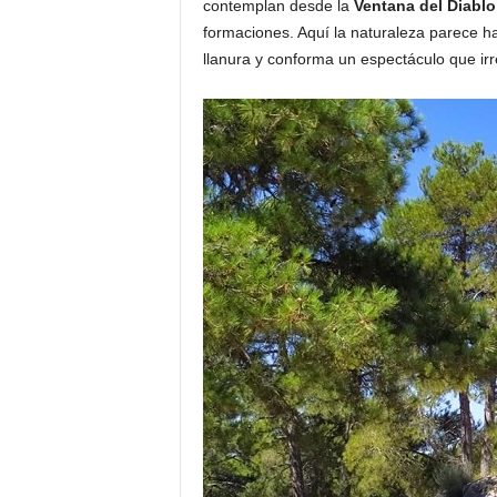
contemplan desde la
Ventana del Diablo
o
formaciones. Aquí la naturaleza parece h
n
llanura y conforma un espectáculo que ir
o
m
í
a