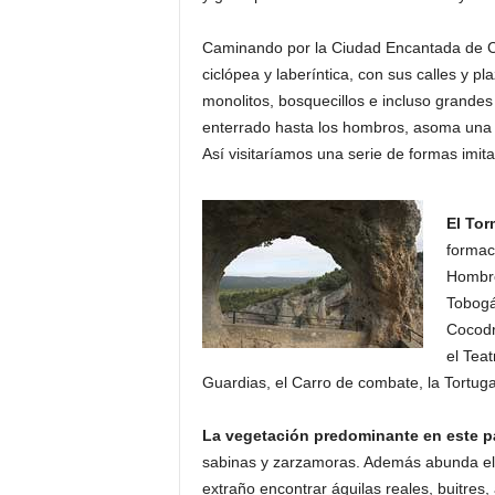
Caminando por la Ciudad Encantada de Cu
ciclópea y laberíntica, con sus calles y pl
monolitos, bosquecillos e incluso grandes 
enterrado hasta los hombros, asoma una
Así visitaríamos una serie de formas imit
El Tor
formaci
Hombre
Tobogá
Cocodri
el Teat
Guardias, el Carro de combate, la Tortuga
La vegetación predominante en este pa
sabinas y zarzamoras. Además abunda el m
extraño encontrar águilas reales, buitres, a