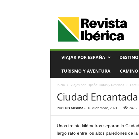
V
i
a
j
e
s
,
VIAJAR POR ESPAÑA
DESTINO
T
u
TURISMO Y AVENTURA
CAMINO 
r
i
Inicio
Viajes por España: Rutas y Destinos
Casti
s
Ciudad Encantada
m
o
y
Por
Luis Medina
-
16 diciembre, 2021
2475
G
a
s
Unos treinta kilómetros separan la Ciud
t
largo rato entre los altos paredones de la
r