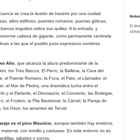
enca se crea la ilusión de hacerlo por una ciudad
Redac
azas, altos edificios, puentes romanos, puertas góticas,
El de
barcos erguidos sobre sus quillas. A la entrada, y
activi
 enorme cabeza de gigante, como permanente centinela.
ativas a las que el pueblo puso expresivos nombres.
mo Alto
, que alcanza la altura predominante de la
ón; los Tres Barcos, El Perro, la Ballena, la Cara del
, el Puente Romano, la Foca, el Pato, el Llamador, el
n, el Mar de Piedra, una dramática lucha entre el
lo y el Elefante, el Dinosaurio, el Convento, las Bodegas,
ro, el Frutero, la Pila Bautismal, la Cárcel, la Pareja de
, los Osos, los amantes de Teruel.
raje es el pino Mauricio
, aunque también hay enebros,
atorral, con tomillo y cantueso. En este entorno no es
rdillas, jabalíes o zorros.