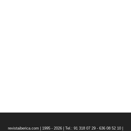
revistaiberica.com | 1995 - 2026 | Tel.: 91 318 07 29 - 636 08 52 10 |