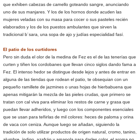
que exhiben cabezas de camello goteando sangre, anunciando
uno de sus manjares. Y los de los hornos donde acuden las
mujeres veladas con su masa para cocer o sus pasteles recién
elaborados y los de los puestos ambulantes que sirven la
tradicional b´sara, una sopa de ajo y judías especialidad fasí.
El patio de los curtidores
Pero sin duda el olor de la medina de Fez es el de las tenerías que
curten y tiñen los cordobanes que llevan cinco siglos dando fama a
Fez. El intenso hedor se distingue desde lejos y antes de entrar en
alguna de las tiendas que rodean el patio, te obsequian con un
pequeño ramillete de jazmines o unas hojas de hierbabuena que
apenas mitigarán la mezcla de las pieles crudas, que primero se
tratan con cal viva para eliminar los restos de carne y grasa que
puedan llevar adheridos, y luego con los componentes esenciales
que se usan para teñirlas de mil colores: heces de paloma y orina
de vaca con ceniza. Aunque luego se añadan, siguiendo la
tradición de solo utilizar productos de origen natural, cromo, tanino,
alumbre, índigo, azafrán y amapola para darles color, el aroma no