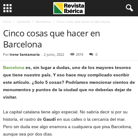
Inicio
Cataluña
Barcelona
Cinco cosas que hacer en Barcelona
Cinco cosas que hacer en
Barcelona
Por
Irene Santamaría
-
2 junio, 2022
2974
0
Barcelona
es, sin lugar a dudas, uno de los mayores tesoros
que tiene nuestro país. Y eso hace muy complicado escribir
este artículo. ¿Solo 5 cosas? Podríamos mencionar cientos de
monumentos y puntos de la ciudad que no deberías dejar de
visitar.
La capital catalana tiene algo especial. No sabría decir si por su
historia, el rastro de
Gaudí
en sus calles o la cercanía del mar.
Pero sin duda ese algo enamora a cualquiera que pisa Barcelona,
aunque sea por dos días.