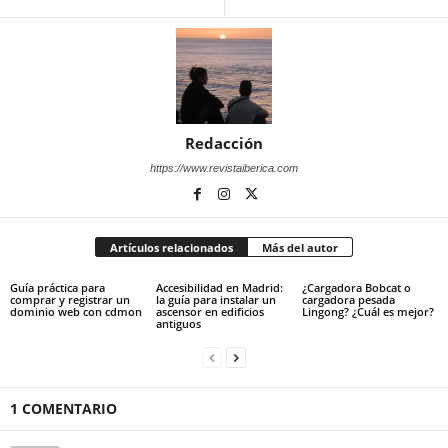
Redacción
https://www.revistaiberica.com
Artículos relacionados
Más del autor
Guía práctica para
Accesibilidad en Madrid:
¿Cargadora Bobcat o
comprar y registrar un
la guía para instalar un
cargadora pesada
dominio web con cdmon
ascensor en edificios
Lingong? ¿Cuál es mejor?
antiguos
1 COMENTARIO