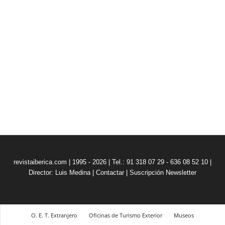
revistaiberica.com | 1995 - 2026 | Tel.: 91 318 07 29 - 636 08 52 10 |
Director: Luis Medina
|
Contactar
|
Suscripción Newsletter
O. E. T. Extranjero
Oficinas de Turismo Exterior
Museos