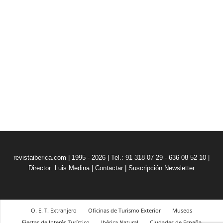
revistaiberica.com | 1995 - 2026 | Tel.: 91 318 07 29 - 636 08 52 10 |
Director: Luis Medina
|
Contactar
|
Suscripción Newsletter
O. E. T. Extranjero
Oficinas de Turismo Exterior
Museos
Fiestas de Interés Turístico
Ibérica Natural
Ciudades de España