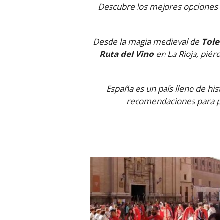
Descubre los mejores opciones p
o
n
o
Desde la magia medieval de
Tol
m
í
Ruta del Vino
en La Rioja, piér
a
España es un país lleno de hist
recomendaciones para pla