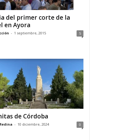
ia del primer corte de la
l en Ayora
cción
-
1 septiembre, 2015
5
itas de Córdoba
Medina
-
10 diciembre, 2024
0