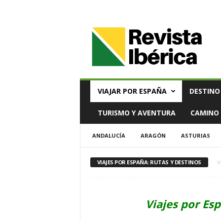
V
i
a
j
e
s
,
VIAJAR POR ESPAÑA
DESTINO
T
u
TURISMO Y AVENTURA
CAMINO 
r
i
ANDALUCÍA
ARAGÓN
ASTURIAS
s
m
o
VIAJES POR ESPAÑA: RUTAS Y DESTINOS
I
y
G
a
s
Viajes por Es
t
r