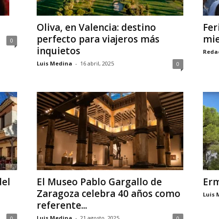
Oliva, en Valencia: destino
Fer
perfecto para viajeros más
mie
0
inquietos
Reda
Luis Medina
-
16 abril, 2025
0
del
El Museo Pablo Gargallo de
Erm
Zaragoza celebra 40 años como
Luis 
referente...
Luis Medina
-
21 agosto, 2025
0
0