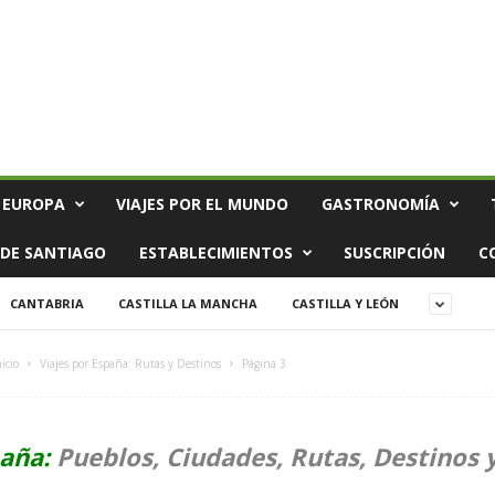
 EUROPA
VIAJES POR EL MUNDO
GASTRONOMÍA
DE SANTIAGO
ESTABLECIMIENTOS
SUSCRIPCIÓN
C
CANTABRIA
CASTILLA LA MANCHA
CASTILLA Y LEÓN
nicio
Viajes por España: Rutas y Destinos
Página 3
paña:
Pueblos, Ciudades, Rutas, Destinos 