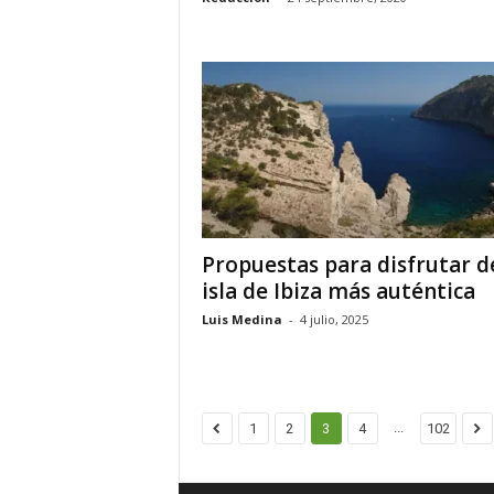
Propuestas para disfrutar d
isla de Ibiza más auténtica
Luis Medina
-
4 julio, 2025
...
1
2
3
4
102