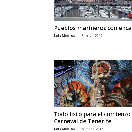
o
n
o
m
Pueblos marineros con enca
í
Luis Medina
-
13 mayo, 2017
a
Todo listo para el comienzo
Carnaval de Tenerife
Luis Medina
-
15 enero, 2015