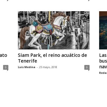
ato
Siam Park, el reino acuático de
Las
Tenerife
bus
nav
Luis Medina
-
25 mayo, 2018
0
0
Reda