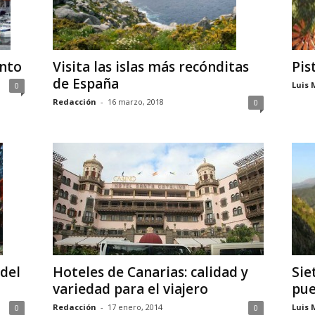
nto
Pis
Visita las islas más recónditas
de España
Luis 
0
Redacción
-
16 marzo, 2018
0
 del
Hoteles de Canarias: calidad y
Sie
variedad para el viajero
pue
Redacción
-
17 enero, 2014
Luis 
0
0