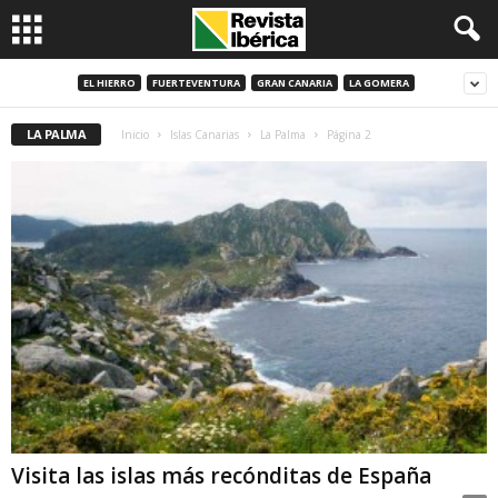
EL HIERRO
FUERTEVENTURA
GRAN CANARIA
LA GOMERA
LA PALMA
Inicio
Islas Canarias
La Palma
Página 2
Visita las islas más recónditas de España