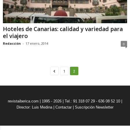
Hoteles de Canarias: calidad y variedad para
el viajero
Redacción
-
17 enero, 2014
0
1
2
revistaiberica.com | 1995 - 2026 | Tel.: 91 318 07 29 - 636 08 52 10 |
Director: Luis Medina
|
Contactar
|
Suscripción Newsletter