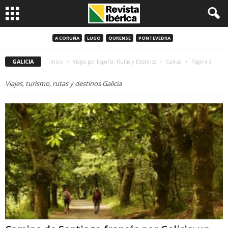
A CORUÑA
LUGO
OURENSE
PONTEVEDRA
GALICIA
Inicio
Viajes por España: Rutas y Destinos
Galicia
Página 3
Viajes, turismo, rutas y destinos Galicia