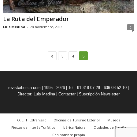
La Ruta del Emperador
Luis Medina
-
28 noviembre, 2013
0
3
4
5
revistaiberica.com | 1995 - 2026 | Tel.: 91 318 07 29 - 636 08 52 10 |
Director: Luis Medina
|
Contactar
|
Suscripción Newsletter
O. E. T. Extranjero
Oficinas de Turismo Exterior
Museos
Fiestas de Interés Turístico
Ibérica Natural
Ciudades de España
Con nombre propio