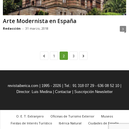
Arte Modernista en España
Redacción
-
31 marzo, 2018
3
1
2
3
revistaiberica.com | 1995 - 2026 | Tel.: 91 318 07 29 - 636 08 52 10 |
Director: Luis Medina
|
Contactar
|
Suscripción Newsletter
O. E. T. Extranjero
Oficinas de Turismo Exterior
Museos
Fiestas de Interés Turístico
Ibérica Natural
Ciudades de España