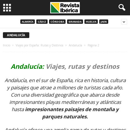
ALMERÍA
CÁDIZ
CÓRDOBA
GRANADA
HUELVA
JAEN
ANDALUCÍA
Inicio
Viajes por España: Rutas y Destinos
Andalucía
Página 2
Andalucía:
Viajes, rutas y destinos
Andalucía, en el sur de España, rica en historia, cultura
y paisajes que atrae a millones de turistas cada año.
Con una diversidad geográfica que abarca desde
impresionantes playas mediterráneas y atlánticas
hasta
impresionantes paisajes de montaña y
parques naturales.
Andalucía ofrece una amplia gama de rutas y destinos