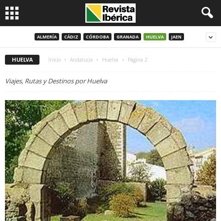
ALMERÍA
CÁDIZ
CÓRDOBA
GRANADA
HUELVA
JAEN
HUELVA
Inicio
Andalucía
Huelva
Página 2
Viajes, Rutas y Destinos por Huelva