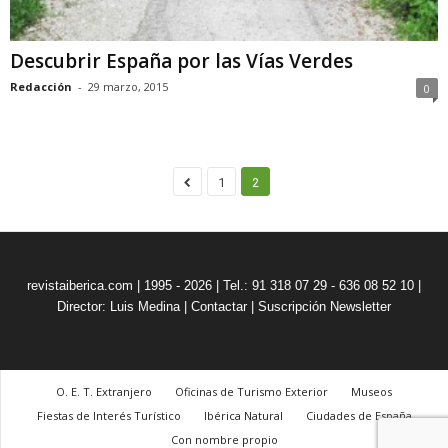
Descubrir España por las Vías Verdes
Redacción
-
29 marzo, 2015
0
1
2
revistaiberica.com | 1995 - 2026 | Tel.: 91 318 07 29 - 636 08 52 10 |
Director: Luis Medina
|
Contactar
|
Suscripción Newsletter
O. E. T. Extranjero
Oficinas de Turismo Exterior
Museos
Fiestas de Interés Turístico
Ibérica Natural
Ciudades de España
Con nombre propio