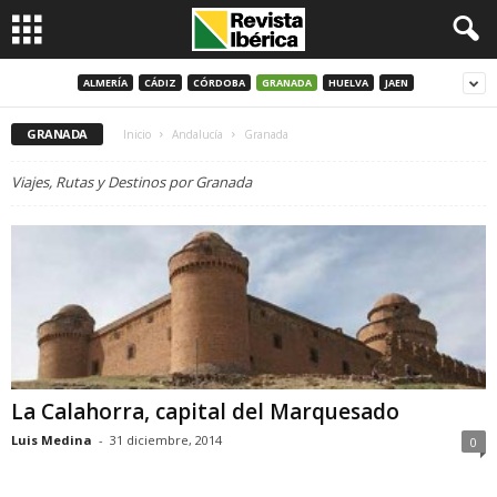
ALMERÍA
CÁDIZ
CÓRDOBA
GRANADA
HUELVA
JAEN
GRANADA
Inicio
Andalucía
Granada
Viajes, Rutas y Destinos por Granada
La Calahorra, capital del Marquesado
Luis Medina
-
31 diciembre, 2014
0