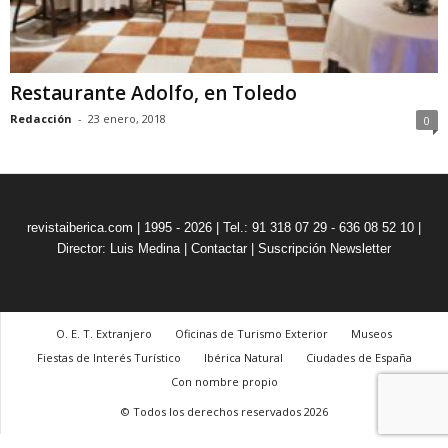
Restaurante Adolfo, en Toledo
Redacción
-
23 enero, 2018
0
revistaiberica.com | 1995 - 2026 | Tel.: 91 318 07 29 - 636 08 52 10 |
Director: Luis Medina
|
Contactar
|
Suscripción Newsletter
O. E. T. Extranjero
Oficinas de Turismo Exterior
Museos
Fiestas de Interés Turístico
Ibérica Natural
Ciudades de España
Con nombre propio
© Todos los derechos reservados 2026