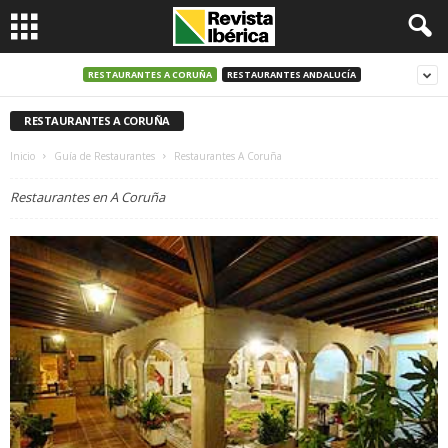
RESTAURANTES A CORUÑA
RESTAURANTES ANDALUCÍA
RESTAURANTES A CORUÑA
Inicio
Guía de Restaurantes
Restaurantes A Coruña
Restaurantes en A Coruña