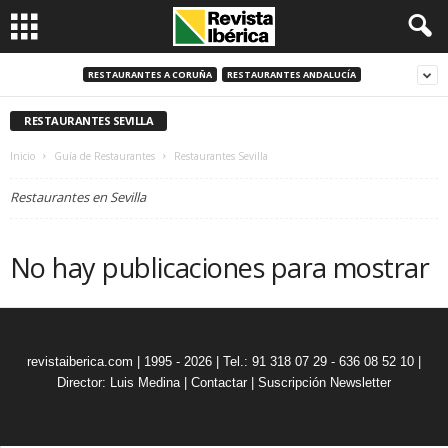
RESTAURANTES A CORUÑA
RESTAURANTES ANDALUCÍA
RESTAURANTES SEVILLA
Inicio
Guía de Restaurantes
Restaurantes Sevilla
Restaurantes en Sevilla
No hay publicaciones para mostrar
revistaiberica.com | 1995 - 2026 | Tel.: 91 318 07 29 - 636 08 52 10 |
Director: Luis Medina
|
Contactar
|
Suscripción Newsletter