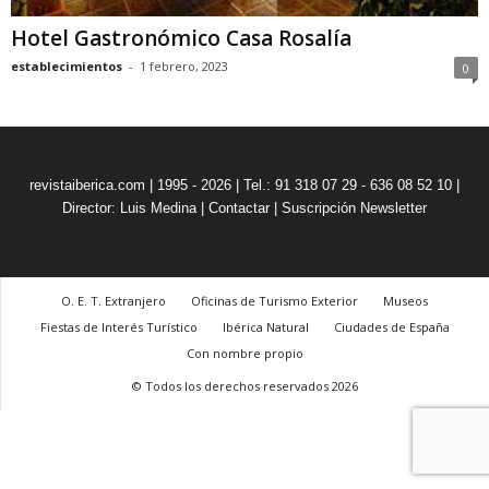
Hotel Gastronómico Casa Rosalía
establecimientos
-
1 febrero, 2023
0
revistaiberica.com | 1995 - 2026 | Tel.: 91 318 07 29 - 636 08 52 10 |
Director: Luis Medina
|
Contactar
|
Suscripción Newsletter
O. E. T. Extranjero
Oficinas de Turismo Exterior
Museos
Fiestas de Interés Turístico
Ibérica Natural
Ciudades de España
Con nombre propio
© Todos los derechos reservados 2026