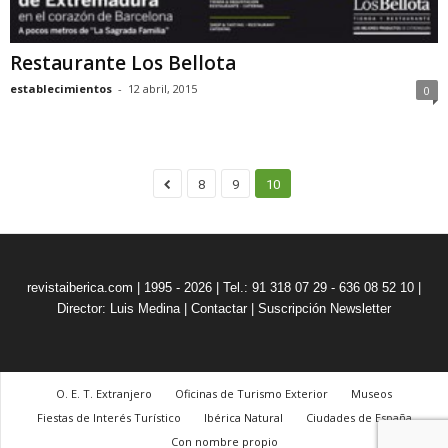
Restaurante Los Bellota
establecimientos
-
12 abril, 2015
0
8
9
10
revistaiberica.com | 1995 - 2026 | Tel.: 91 318 07 29 - 636 08 52 10 |
Director: Luis Medina
|
Contactar
|
Suscripción Newsletter
O. E. T. Extranjero
Oficinas de Turismo Exterior
Museos
Fiestas de Interés Turístico
Ibérica Natural
Ciudades de España
Con nombre propio