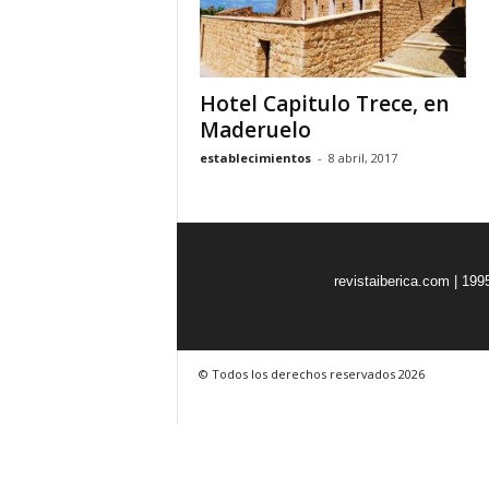
o
n
o
m
Hotel Capitulo Trece, en
í
Maderuelo
a
establecimientos
-
8 abril, 2017
revistaiberica.com | 199
© Todos los derechos reservados 2026