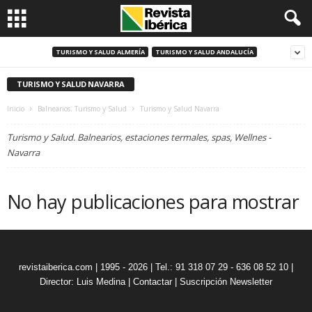
TURISMO Y SALUD ALMERÍA
TURISMO Y SALUD ANDALUCÍA
TURISMO Y SALUD NAVARRA
Inicio
Balnearios. Turismo y Salud
Turismo y Salud Navarra
Turismo y Salud. Balnearios, estaciones termales, spas, Wellnes -
Navarra
No hay publicaciones para mostrar
revistaiberica.com | 1995 - 2026 | Tel.: 91 318 07 29 - 636 08 52 10 |
Director: Luis Medina
|
Contactar
|
Suscripción Newsletter