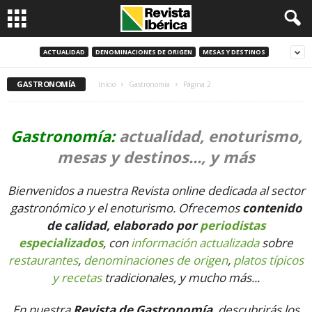
ACTUALIDAD
DENOMINACIONES DE ORIGEN
MESAS Y DESTINOS
GASTRONOMÍA
Inicio
Gastronomía
Página 2
Gastronomía:
actualidad, enoturismo,
mesas y destinos..., y más
Bienvenidos a nuestra Revista online dedicada al sector
gastronómico y el enoturismo. Ofrecemos
contenido
de calidad, elaborado por
periodistas
especializados
, con
información actualizada
sobre
restaurantes
,
denominaciones de origen
,
platos típicos
y recetas
tradicionales, y mucho más...
En nuestra
Revista de Gastronomía
, descubrirás los