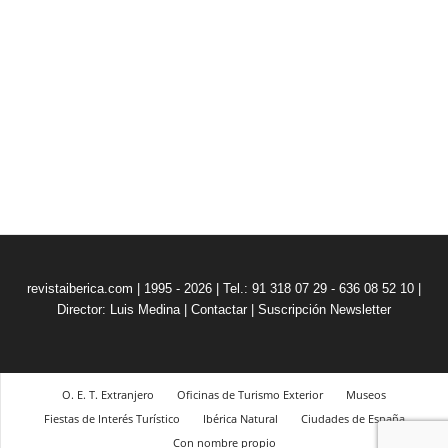
revistaiberica.com | 1995 - 2026 | Tel.: 91 318 07 29 - 636 08 52 10 |
Director: Luis Medina
|
Contactar
|
Suscripción Newsletter
O. E. T. Extranjero
Oficinas de Turismo Exterior
Museos
Fiestas de Interés Turístico
Ibérica Natural
Ciudades de España
Con nombre propio