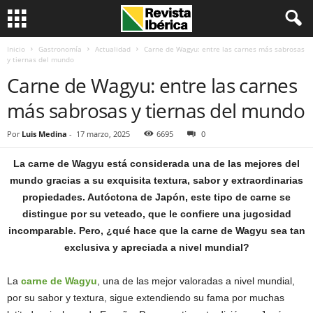
Inicio
Gastronomía
Actualidad
Carne de Wagyu: entre las carnes más sabrosas
y tiernas del mundo
Carne de Wagyu: entre las carnes
más sabrosas y tiernas del mundo
Por
Luis Medina
-
17 marzo, 2025
6695
0
La carne de Wagyu está considerada una de las mejores del
mundo gracias a su exquisita textura, sabor y extraordinarias
propiedades. Autóctona de Japón, este tipo de carne se
distingue por su veteado, que le confiere una jugosidad
incomparable. Pero, ¿qué hace que la carne de Wagyu sea tan
exclusiva y apreciada a nivel mundial?
La
carne de Wagyu
, una de las mejor valoradas a nivel mundial,
por su sabor y textura, sigue extendiendo su fama por muchas