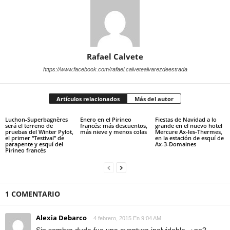
Rafael Calvete
https://www.facebook.com/rafael.calvetealvarezdeestrada
Artículos relacionados
Más del autor
Luchon-Superbagnères
Enero en el Pirineo
Fiestas de Navidad a lo
será el terreno de
francés: más descuentos,
grande en el nuevo hotel
pruebas del Winter Pylot,
más nieve y menos colas
Mercure Ax-les-Thermes,
el primer “Testival” de
en la estación de esquí de
parapente y esquí del
Ax-3-Domaines
Pirineo francés
1 COMENTARIO
Alexia Debarco
4 febrero, 2015 En 9:04 AM
Sin sombra duda fue una aventura inolvidable, ¿no?