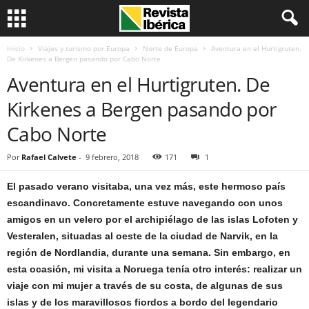
Inicio
Viajes y turismo por Europa
Norte de Europa
Aventura en el Hurtigruten.
De Kirkenes a Bergen pasando por Cabo Norte
Aventura en el Hurtigruten. De
Kirkenes a Bergen pasando por
Cabo Norte
Por
Rafael Calvete
-
9 febrero, 2018
171
1
El pasado verano visitaba, una vez más, este hermoso país
escandinavo. Concretamente estuve navegando con unos
amigos en un velero por el archipiélago de las islas Lofoten y
Vesteralen, situadas al oeste de la ciudad de Narvik, en la
región de Nordlandia, durante una semana. Sin embargo, en
esta ocasión, mi visita a Noruega tenía otro interés: realizar un
viaje con mi mujer a través de su costa, de algunas de sus
islas y de los maravillosos fiordos a bordo del legendario