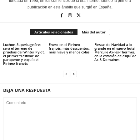
fundada en 1995, en los comienzos de la era Internet, siendo la primera
publicación en este ámbito que surgió en España.
Artículos relacionados
Más del autor
Luchon-Superbagnères
Enero en el Pirineo
Fiestas de Navidad a lo
será el terreno de
francés: más descuentos,
grande en el nuevo hotel
pruebas del Winter Pylot,
más nieve y menos colas
Mercure Ax-les-Thermes,
el primer “Testival” de
en la estación de esquí de
parapente y esquí del
Ax-3-Domaines
Pirineo francés
DEJA UNA RESPUESTA