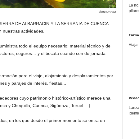
La hos
pilare
Acuaventur
SIERRA DE ALBARRACIN Y LA SERRANIA DE CUENCA
n nuestras actividades.
Carme
Viajar
suministra todo el equipo necesario: material técnico y de
ructores, seguros… y el bocata cuando son de jornada
mación para el viaje, alojamiento y desplazamientos por
nes y parajes de interés, fiestas…
Redac
ededores cuyo patrimonio histórico-artístico merece una
eca y Chequilla, Cuenca, Sigüenza, Teruel …)
Lanzar
identi
dos, en los que desde el primer momento se entra en