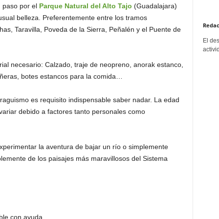
u paso por el
Parque Natural del Alto Tajo
(Guadalajara)
nusual belleza. Preferentemente entre los tramos
Redac
as, Taravilla, Poveda de la Sierra, Peñalén y el Puente de
El de
activi
ial necesario: Calzado, traje de neopreno, anorak estanco,
añeras, botes estancos para la comida…
piraguismo es requisito indispensable saber nadar. La edad
variar debido a factores tanto personales como
experimentar la aventura de bajar un río o simplemente
blemente de los paisajes más maravillosos del Sistema
ble con ayuda