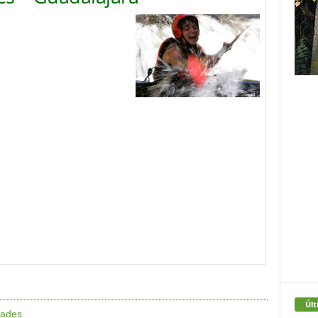
Últ
dades