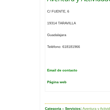
o
n
C/ FUENTE, 6
o
m
19314 TARAVILLA
í
a
Guadalajara
Teléfono: 618181966
Email de contacto
Página web
Categoria – Servicios:
Aventura y Activi