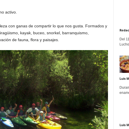
mo activo.
eza con ganas de compartir lo que nos gusta. Formados y
Redac
piragüismo, kayak, buceo, snorkel, barranquismo,
Del 11
vación de fauna, flora y paisajes.
Lucho
Luis 
Duran
enamo
Luis 