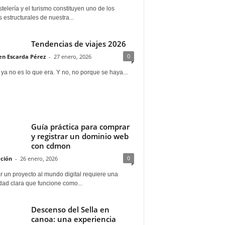
telería y el turismo constituyen uno de los
s estructurales de nuestra...
Tendencias de viajes 2026
0
n Escarda Pérez
-
27 enero, 2026
 ya no es lo que era. Y no, no porque se haya...
Guía práctica para comprar
y registrar un dominio web
con cdmon
0
ción
-
26 enero, 2026
 un proyecto al mundo digital requiere una
dad clara que funcione como...
Descenso del Sella en
canoa: una experiencia