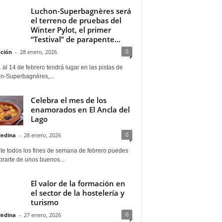
Luchon-Superbagnères será
el terreno de pruebas del
Winter Pylot, el primer
“Testival” de parapente...
0
ción
-
28 enero, 2026
 al 14 de febrero tendrá lugar en las pistas de
n-Superbagnères,...
Celebra el mes de los
enamorados en El Ancla del
Lago
0
Medina
-
28 enero, 2026
te todos los fines de semana de febrero puedes
rarte de unos buenos...
El valor de la formación en
el sector de la hostelería y
turismo
0
Medina
-
27 enero, 2026