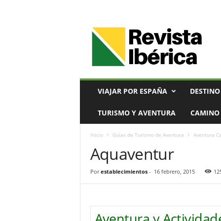
V
i
a
j
e
s
,
VIAJAR POR ESPAÑA
DESTINO
T
u
TURISMO Y AVENTURA
CAMINO 
r
i
Inicio
Guías de Turismo de Aventura
Aventura Ca
s
Aquaventur
m
o
y
Por
establecimientos
-
16 febrero, 2015
12
G
a
s
t
Aventura y Actividad
r