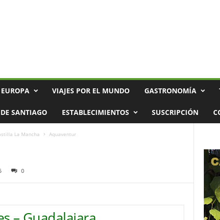
 EUROPA
VIAJES POR EL MUNDO
GASTRONOMÍA
DE SANTIAGO
ESTABLECIMIENTOS
SUSCRIPCIÓN
C
stilla La Mancha
Aquaventur
5
0
es – Guadalajara