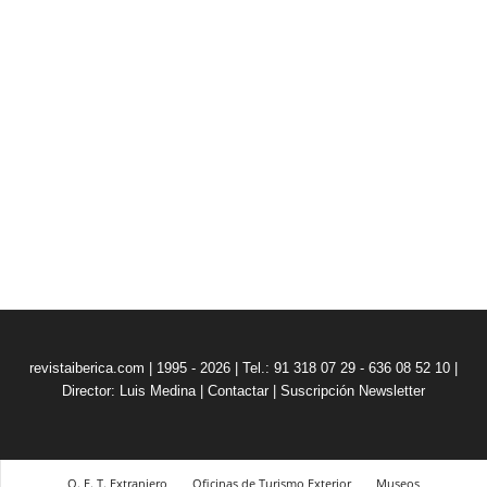
revistaiberica.com | 1995 - 2026 | Tel.: 91 318 07 29 - 636 08 52 10 |
Director: Luis Medina
|
Contactar
|
Suscripción Newsletter
O. E. T. Extranjero
Oficinas de Turismo Exterior
Museos