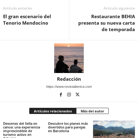
Artículo anterior
Artículo siguiente
El gran escenario del
Restaurante BEHIA
Tenorio Mendocino
presenta su nueva carta
de temporada
Redacción
https://www.revistaiberica.com
Artículos relacionados
Más del autor
Descenso del Sella en
Descubre los planes más
canoa: una experiencia
divertidos para parejas
imprescindible de
en Barcelona
turismo activo en