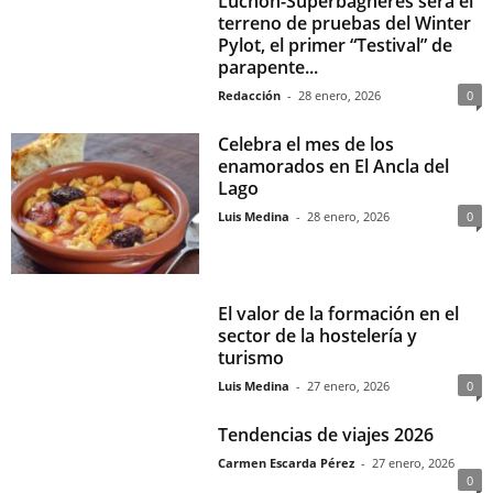
Luchon-Superbagnères será el
terreno de pruebas del Winter
Pylot, el primer “Testival” de
parapente...
Redacción
-
28 enero, 2026
0
Celebra el mes de los
enamorados en El Ancla del
Lago
Luis Medina
-
28 enero, 2026
0
El valor de la formación en el
sector de la hostelería y
turismo
Luis Medina
-
27 enero, 2026
0
Tendencias de viajes 2026
Carmen Escarda Pérez
-
27 enero, 2026
0