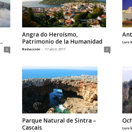
Angra do Heroísmo,
Ant
.
Patrimonio de la Humanidad
Luis 
Redacción
-
17 abril, 2017
0
0
Och
Parque Natural de Sintra –
Cascais
Luis 