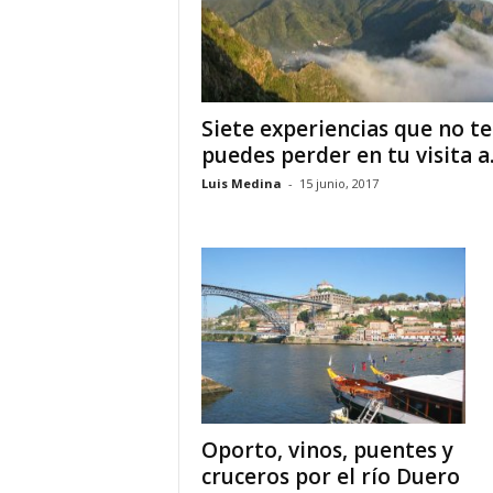
o
n
o
m
í
Siete experiencias que no te
a
puedes perder en tu visita a..
Luis Medina
-
15 junio, 2017
Oporto, vinos, puentes y
cruceros por el río Duero