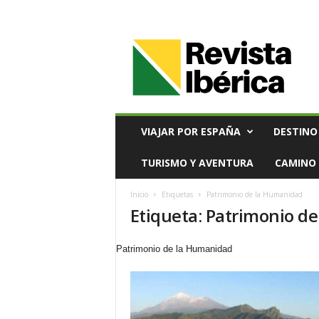
V
i
a
j
e
s
,
VIAJAR POR ESPAÑA
DESTINO
T
u
TURISMO Y AVENTURA
CAMINO 
r
i
Inicio
Etiquetas
Patrimonio de la Humanidad
s
Etiqueta: Patrimonio d
m
o
y
Patrimonio de la Humanidad
G
a
s
t
r