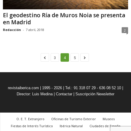
El geodestino Ría de Muros Noia se presenta
en Madrid
Redacción
-
7 abril, 2018
2
3
4
5
revistaiberica.com | 1995 - 2026 | Tel.: 91 318 07 29 - 636 08 52 10 |
Director: Luis Medina
|
Contactar
|
Suscripción Newsletter
O. E. T. Extranjero
Oficinas de Turismo Exterior
Museos
Fiestas de Interés Turístico
Ibérica Natural
Ciudades de España