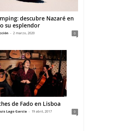
mping: descubre Nazaré en
o su esplendor
cción
-
2 marzo, 2020
0
hes de Fado en Lisboa
Luis Lago García
-
19 abril, 2017
0