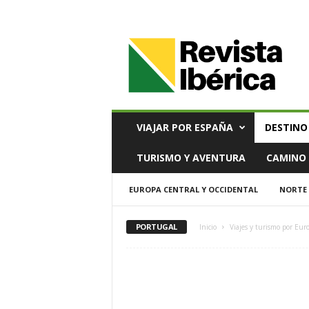
V
i
a
j
e
s
,
VIAJAR POR ESPAÑA
DESTINO
T
u
TURISMO Y AVENTURA
CAMINO 
r
i
EUROPA CENTRAL Y OCCIDENTAL
NORTE 
s
m
o
PORTUGAL
Inicio
Viajes y turismo por Eur
y
G
a
s
t
r