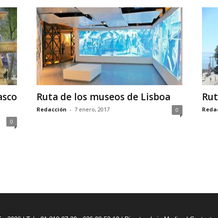
asco
Ruta de los museos de Lisboa
Rut
Redacción
-
7 enero, 2017
Reda
0
0