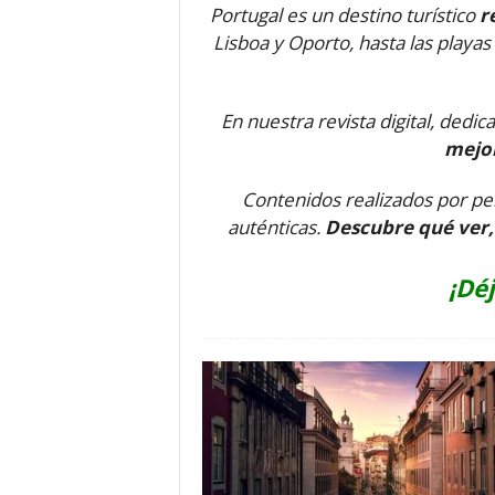
Portugal es un destino turístico
r
o
Lisboa y Oporto, hasta las playas
n
o
m
í
En nuestra revista digital, dedi
a
mejor
Contenidos realizados por per
auténticas.
Descubre qué ver, 
¡Dé