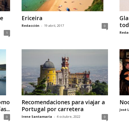
de
Ericeira
Gla
tod
Redacción
-
19 abril, 2017
0
Reda
1
Recomendaciones para viajar a
Noc
como
Portugal por carretera
s...
José 
Irene Santamaría
-
4 octubre, 2022
0
0