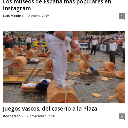
Los museos de España más populares en
Instagram
Luis Medina
-
2 enero, 2019
1
Juegos vascos, del caserío a la Plaza
Redacción
-
12 noviembre, 2018
0