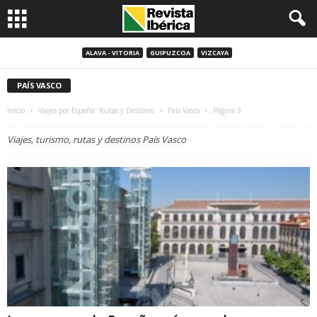
ALAVA - VITORIA
GUIPUZCOA
VIZCAYA
PAÍS VASCO
Inicio
Viajes por España: Rutas y Destinos
País Vasco
Página 3
Viajes, turismo, rutas y destinos País Vasco