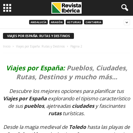
ANDALUCÍA
ARAGÓN
ASTURIAS
CANTABRIA
VIAJES POR ESPAÑA: RUTAS Y DESTINOS
Inicio
Viajes por España: Rutas y Destinos
Página 2
Viajes por España:
Pueblos, Ciudades,
Rutas, Destinos y mucho más...
Descubre los mejores opciones para planificar tus
Viajes por España
explorando el tipismo característico
de sus
pueblos
, ajetreadas
ciudades
y fascinantes
rutas
turísticas.
Desde la magia medieval de
Toledo
hasta las playas de