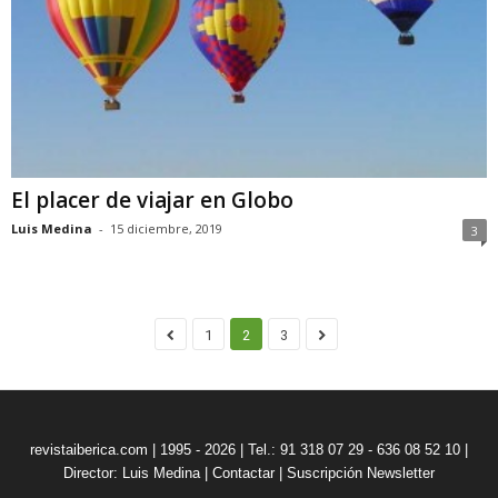
El placer de viajar en Globo
Luis Medina
-
15 diciembre, 2019
3
1
2
3
revistaiberica.com | 1995 - 2026 | Tel.: 91 318 07 29 - 636 08 52 10 |
Director: Luis Medina
|
Contactar
|
Suscripción Newsletter