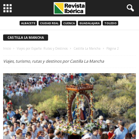
ALBACETE
CIUDAD REAL
CUENCA
GUADALAJARA
TOLEDO
CASTILLA LA MANCHA
Inicio
Viajes por España: Rutas y Destinos
Castilla La Mancha
Página 2
Viajes, turismo, rutas y destinos por Castilla La Mancha