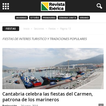
INVIERNO
OTOÑO
PRIMAVERA
SEMANA SANTA
VERANO
FIESTAS
Inicio
Secciones
Fiestas
Página 13
FIESTAS DE INTERES TURISTICO Y TRADICIONES POPULARES
Cantabria celebra las fiestas del Carmen,
patrona de los marineros
Redacción
-
24 junio, 2014