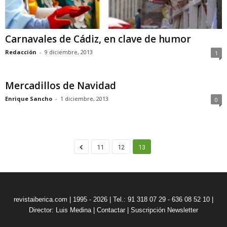
Carnavales de Cádiz, en clave de humor
Redacción
-
9 diciembre, 2013
1
Mercadillos de Navidad
Enrique Sancho
-
1 diciembre, 2013
0
11
12
13
revistaiberica.com | 1995 - 2026 | Tel.: 91 318 07 29 - 636 08 52 10 |
Director: Luis Medina
|
Contactar
|
Suscripción Newsletter